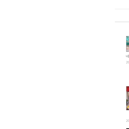
네
2
2