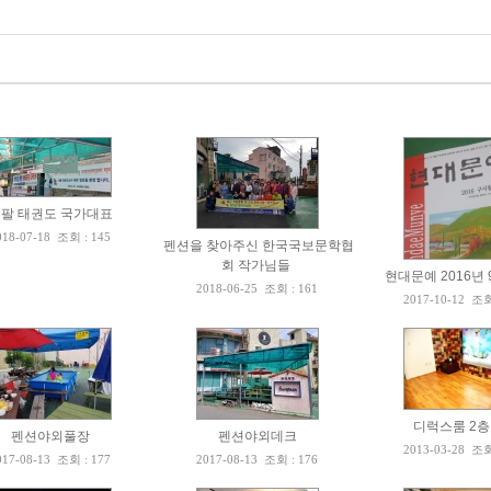
팔 태권도 국가대표
018-07-18
조회 : 145
펜션을 찾아주신 한국국보문학협
회 작가님들
현대문예 2016년 
2018-06-25
조회 : 161
2017-10-12
조회
디럭스룸 2
펜션야외풀장
펜션야외데크
2013-03-28
조회
017-08-13
조회 : 177
2017-08-13
조회 : 176