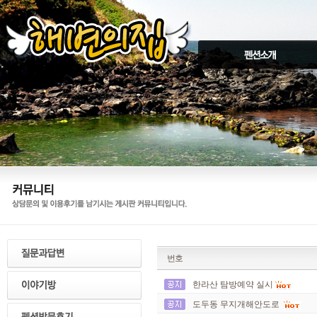
번호
한라산 탐방예약 실시
도두동 무지개해안도로 ​