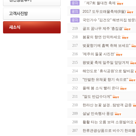
「제7회 월대천 축제
2017 도두오래물축제(8월)
국민가수 "김건모" 해변의집 방
219
골프 꿈나무 제주 '총집결'
218
봄꽃의 향연 만끽하세요
217
벚꽃향기에 흠뻑 취해 보세요”
216
'제주의 들꽃 사진전'
215
왕벚꽃 축제 일주일 앞당겨져
214
해안도로 ' 휴식공원'으로 탈바꿈
213
"만발한 유채꽃 향기 속으로"
212
올해 봄 소식 빨리 온다
211
"잘도 반갑수다게"
210
한라산 눈꽃 설경...탐방객 급증
209
설날 민속행사 풍성
208
활활 타는 오름 보며 소원빌어요
207
한류관광상품으로 비수기 한파를