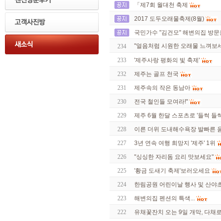
「제7회 월대천 축제
2017 도두오래물축제(8월)
국민가수 "김건모" 해변의집 방
"얼음처럼 시원한 오래물 느껴보
234
233
'제주사랑 평화의 빛 축제'
232
제주는 골프 천국
231
제주속의 작은 동남아
230
전국 철인들 모여라!"
229
제주 6월 한달 스포츠로 '들썩 들썩
228
이른 더위 도내해수욕장 발빠른 
227
3년 연속 여행 희망지 '제주' 1위
226
"싱싱한 자리돔 요리 맛보세요"
225
'황금 도새기 축제'보러오세요
224
한림공원 어린이날 행사 및 산야
223
해변의집 펜션의 특색...
222
유채꽃잔치 오는 9일 개막, 다채