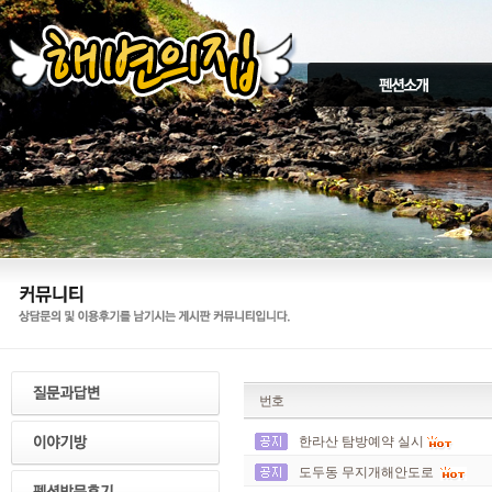
번호
한라산 탐방예약 실시
도두동 무지개해안도로 ​